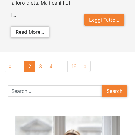
la loro dieta. Ma i cani […]
[…]
Leggi Tutto…
from I cani possono mangiare gli s
Read More…
Posts
«
1
2
3
4
…
16
»
navigation