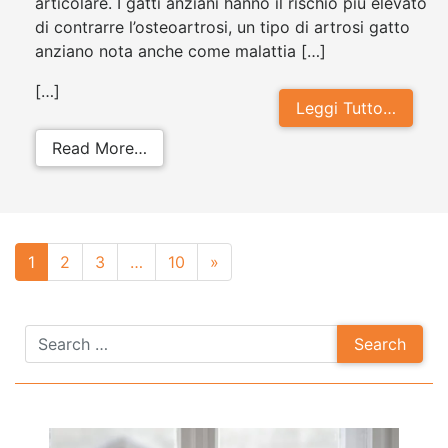
articolare. I gatti anziani hanno il rischio più elevato
di contrarre l’osteoartrosi, un tipo di artrosi gatto
anziano nota anche come malattia […]
[…]
Leggi Tutto…
from Artrosi gatti: sintomi e tratta
Read More…
Posts
1
2
3
…
10
»
navigation