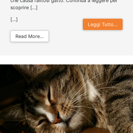
che causa l’alitosi gatto. Continua a leggere per
scoprire […]
[…]
Leggi Tutto…
from Alito cattivo gatto: cause e rim
Read More…