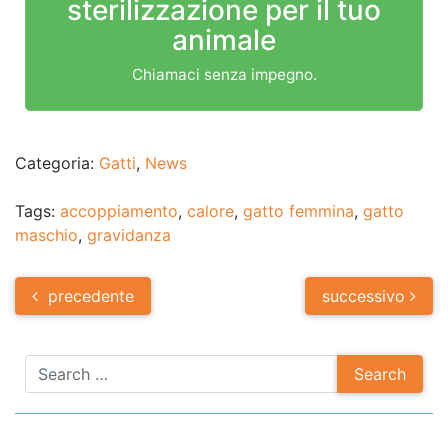
sterilizzazione per il tuo
animale
Chiamaci senza impegno.
Categoria:
Gatti
,
News
Tags:
accoppiamento
,
calore
,
gatto femmina
,
gatto
maschio
,
gravidanza
Post
precedente
successivo
navigation