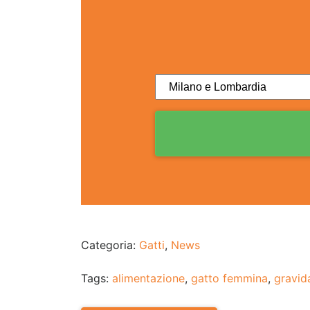
Categoria:
Gatti
,
News
Tags:
alimentazione
,
gatto femmina
,
gravid