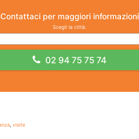
Contattaci
per maggiori informazioni
Scegli la città:
02 94 75 75 74
anza
,
visite