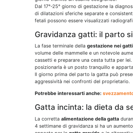
Dal 17°-25° giorno di gestazione la diagnos
di dilatazioni sferiche separate e consisten
fetali possono essere visualizzati radiograf
Gravidanza gatti: il parto s
La fase terminale della
gestazione nei gatti
volume delle mammelle e un notevole aumento
cassetti e preparare una cesta tutta per lei.
posizionarla è un posto tranquillo e apparta
Il giorno prima del parto la gatta può pres
aggressività nei confronti del proprietario.
Potrebbe interessarti anche:
svezzamento 
Gatta incinta: la dieta da s
La corretta
alimentazione della gatta
durant
4 settimane di gravidanza si ha un aumento 
apposta per le
gatte gravide
o in alternati