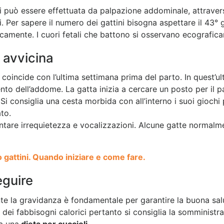
i può essere effettuata da palpazione addominale, attraver
ti. Per sapere il numero dei gattini bisogna aspettare il 43°
icamente. I cuori fetali che battono si osservano ecografic
i avvicina
coincide con l’ultima settimana prima del parto. In quest’u
 dell’addome. La gatta inizia a cercare un posto per il par
 Si consiglia una cesta morbida con all’interno i suoi giochi p
to.
entare irrequietezza e vocalizzazioni. Alcune gatte normal
gattini. Quando iniziare e come fare.
eguire
e la gravidanza è fondamentale per garantire la buona salut
dei fabbisogni calorici pertanto si consiglia la somministra
va una
dieta per cuccioli
.