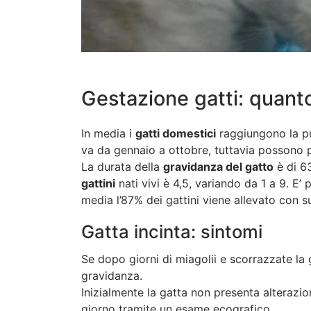
Gestazione gatti: quanto
In media i
gatti domestici
raggiungono la pub
va da gennaio a ottobre, tuttavia possono p
La durata della
gravidanza del gatto
è di 6
gattini
nati vivi è 4,5, variando da 1 a 9. E’
media l’87% dei gattini viene allevato con 
Gatta incinta: sintomi
Se dopo giorni di miagolii e scorrazzate la g
gravidanza.
Inizialmente la gatta non presenta alterazio
giorno tramite un esame ecografico.