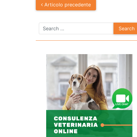
Post
Articolo
precedente
navigation