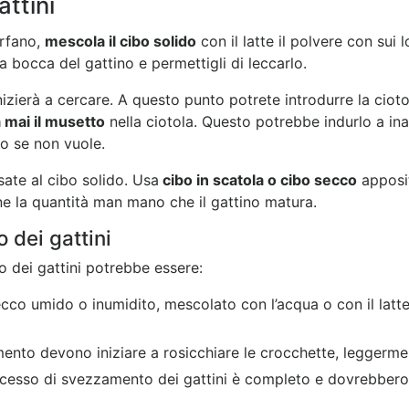
ttini
orfano,
mescola il cibo solido
con il latte il polvere con sui
la bocca del gattino e permettigli di leccarlo.
nizierà a cercare. A questo punto potrete introdurre la cioto
mai il musetto
nella ciotola. Questo potrebbe indurlo a ina
o se non vuole.
sate al cibo solido. Usa
cibo in scatola o cibo secco
apposit
ine la quantità man mano che il gattino matura.
dei gattini
dei gattini potrebbe essere:
cco umido o inumidito, mescolato con l’acqua o con il latte 
amento devono iniziare a rosicchiare le crocchette, leggerm
rocesso di svezzamento dei gattini è completo e dovrebbero 