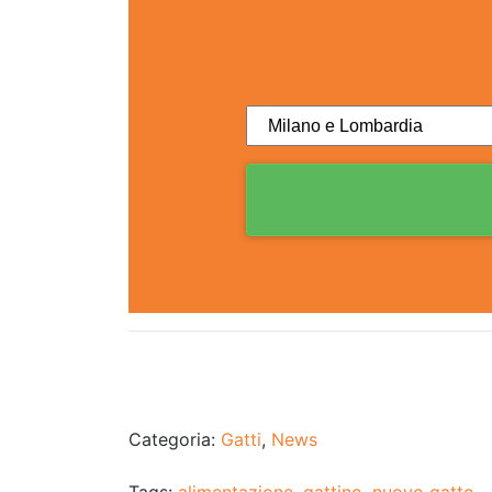
Categoria:
Gatti
,
News
Tags:
alimentazione
,
gattino
,
nuovo gatto