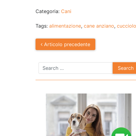
Categoria:
Cani
Tags:
alimentazione
,
cane anziano
,
cucciol
Post
Articolo
precedente
navigation