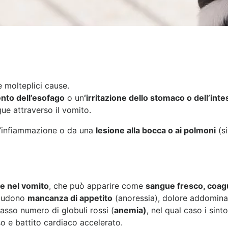
 molteplici cause.
ento dell’esofago
o un
‘irritazione dello stomaco o dell’inte
gue attraverso il vomito.
un’infiammazione o da una
lesione alla bocca o ai polmoni
(si
e nel vomito
, che può apparire come
sangue fresco, coagu
ncludono
mancanza di appetito
(anoressia), dolore addominale
asso numero di globuli rossi (
anemia)
, nel qual caso i sin
so e battito cardiaco accelerato.