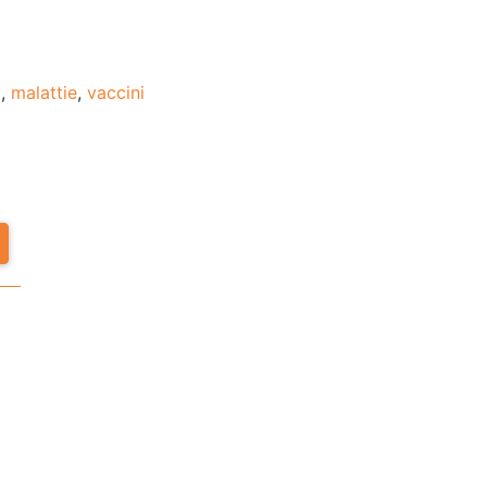
o
,
malattie
,
vaccini