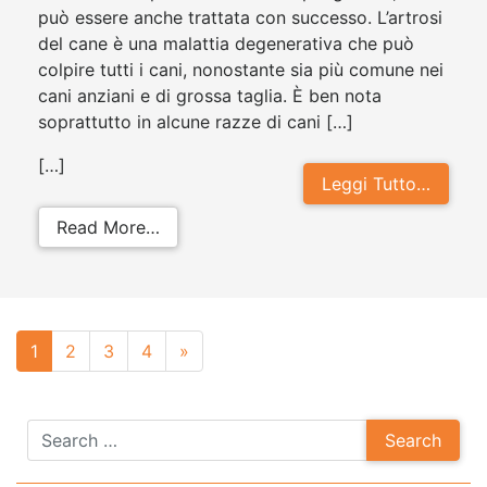
può essere anche trattata con successo. L’artrosi
del cane è una malattia degenerativa che può
colpire tutti i cani, nonostante sia più comune nei
cani anziani e di grossa taglia. È ben nota
soprattutto in alcune razze di cani […]
[…]
Leggi Tutto…
from Artrosi cane: tutto quello che
Read More…
Posts
1
2
3
4
»
navigation