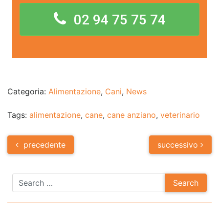
02 94 75 75 74
Categoria:
Alimentazione
,
Cani
,
News
Tags:
alimentazione
,
cane
,
cane anziano
,
veterinario
Post
precedente
successivo
navigation