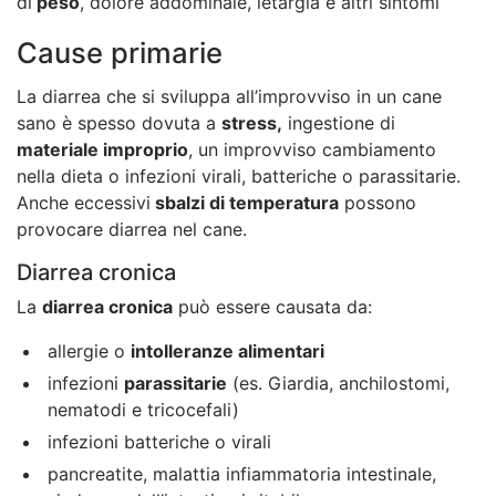
di
peso
, dolore addominale, letargia e altri sintomi
Cause primarie
La diarrea che si sviluppa all’improvviso in un cane
sano è spesso dovuta a
stress,
ingestione di
materiale improprio
, un improvviso cambiamento
nella dieta o infezioni virali, batteriche o parassitarie.
Anche eccessivi
sbalzi di temperatura
possono
provocare diarrea nel cane.
Diarrea cronica
La
diarrea cronica
può essere causata da:
allergie o
intolleranze alimentari
infezioni
parassitarie
(es. Giardia, anchilostomi,
nematodi e tricocefali)
infezioni batteriche o virali
pancreatite, malattia infiammatoria intestinale,