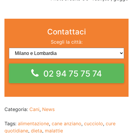
Contattaci
Scegli la città:
02 94 75 75 74
Categoria:
Cani
,
News
Tags:
alimentazione
,
cane anziano
,
cucciolo
,
cure
quotidiane
,
dieta
,
malattie