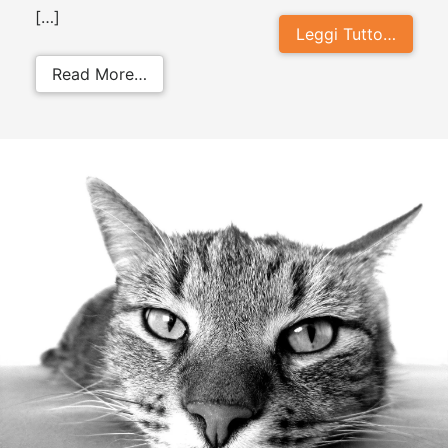
[…]
Leggi Tutto…
from I cani possono mangiare i pisel
Read More…