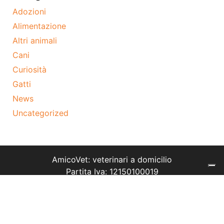
Adozioni
Alimentazione
Altri animali
Cani
Curiosità
Gatti
News
Uncategorized
AmicoVet: veterinari a domicilio
Partita Iva: 12150100019
Tel: 02 9475 7574
Termini e condizioni
Cookie policy
Privacy policy