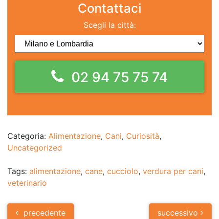
Contattaci
Scegli la città:
02 94 75 75 74
Categoria:
Alimentazione
,
Cani
,
Curiosità
,
Uncategorized
Tags:
alimentazione
,
cane
,
cucciolo
,
verdura per cani
,
veterinario
Post
precedente
successivo