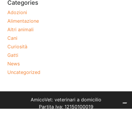
Categories
Adozioni
Alimentazione
Altri animali
Cani
Curiosità
Gatti
News
Uncategorized
AmicoVet: veterinari a domicilio
Partita Iva: 12150100019
Tel: 02 9475 7574
Termini e condizioni
Cookie policy