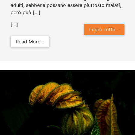
adulti, sebbene possano essere piuttosto malati,
però può […]
[…]
Leggi Tutto…
from Influenza felina: sintomi, cura
Read More…