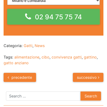
02 94 75 75 74
Categoria:
Gatti
,
News
Tags:
alimentazione
,
cibo
,
convivenza gatti
,
gattino
,
gatto anziano
Post
precedente
successivo
navigation