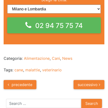
02 94 75 75 74
Categoria:
Alimentazione
,
Cani
,
News
Tags:
cane
,
malattie
,
veterinario
Post
precedente
successivo
navigation