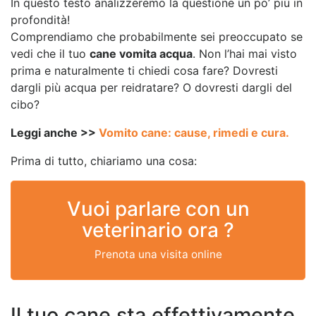
In questo testo analizzeremo la questione un po’ più in
profondità!
Comprendiamo che probabilmente sei preoccupato se
vedi che il tuo
cane vomita acqua
. Non l’hai mai visto
prima e naturalmente ti chiedi cosa fare? Dovresti
dargli più acqua per reidratare? O dovresti dargli del
cibo?
Leggi anche >>
Vomito cane: cause, rimedi e cura.
Prima di tutto, chiariamo una cosa:
Vuoi parlare con un
veterinario ora ?
Prenota una visita online
Il tuo cane sta effettivamente