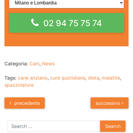
02 94 75 75 74
Categoria:
Cani
,
News
Tags:
cane anziano
,
cure quotidiane
,
dieta
,
malattie
,
spazzolature
Post
precedente
successivo
navigation