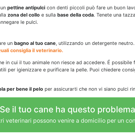
 un
pettine antipulci
con denti piccoli può fare un buon lavo
ulla
zona del collo
e sulla
base della coda
. Tenete una tazz
nnegare le pulci.
are un
bagno al tuo cane
, utilizzando un detergente neutro
li consiglia il veterinario.
 in cui il tuo animale non riesce ad accedere. É possibile 
ili per igienizzare e purificare la pelle. Puoi chiedere consi
la per bene il pelo
per assicurarti che non vi siano pulci ri
Se il tuo cane ha questo problem
tri veterinari possono venire a domicilio per un con