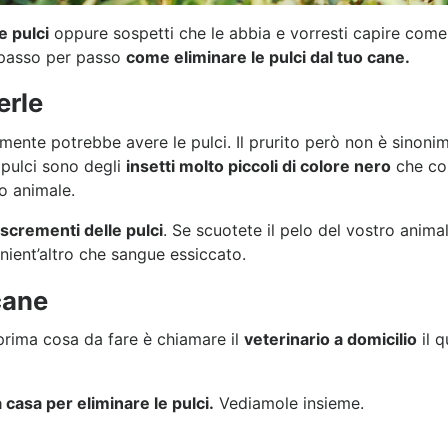
e pulci
oppure sospetti che le abbia e vorresti capire come e
 passo per passo
come eliminare le pulci dal tuo cane.
erle
ente potrebbe avere le pulci. Il prurito però non è sinonimo 
e pulci sono degli
insetti molto piccoli di colore nero
che con
o animale.
scrementi delle pulci
. Se scuotete il pelo del vostro anima
ient’altro che sangue essiccato.
cane
 prima cosa da fare è chiamare il
veterinario a domicilio
il q
casa per eliminare le pulci.
Vediamole insieme.