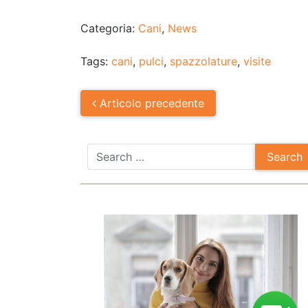
Categoria:
Cani
,
News
Tags:
cani
,
pulci
,
spazzolature
,
visite
Post
Articolo
precedente
navigation