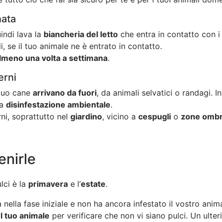
nata
indi lava la
biancheria del letto
che entra in contatto con i
i, se il tuo animale ne è entrato in contatto.
lmeno una volta a settimana
.
erni
 tuo cane
arrivano da fuori
, da animali selvatici o randagi. I
la
disinfestazione ambientale
.
rni, soprattutto nel
giardino
, vicino a
cespugli
o
zone ombr
enirle
lci è la
primavera
e l’
estate
.
nella fase iniziale e non ha ancora infestato il vostro anima
el tuo animale
per verificare che non vi siano pulci. Un ulte