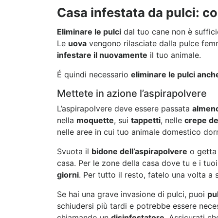
Casa infestata da pulci: co
Eliminare le pulci
dal tuo cane non è suffici
Le
uova
vengono rilasciate dalla pulce femm
infestare il nuovamente
il tuo animale.
É quindi necessario
eliminare le pulci anch
Mettete in azione l’aspirapolvere
L’aspirapolvere deve essere passata
almeno
nella
moquette
, sui
tappetti
, nelle
crepe de
nelle aree in cui tuo animale domestico do
Svuota il
bidone dell’aspirapolvere
o getta 
casa. Per le zone della casa dove tu e i tu
giorni
. Per tutto il resto, fatelo una volta a
Se hai una grave invasione di pulci, puoi
pul
schiudersi più tardi e potrebbe essere nec
chiamando un
disinfestatore
. Assicurati ch