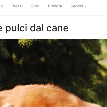
mo
Prezzi
Blog
Prenota
Servizi
 pulci dal cane