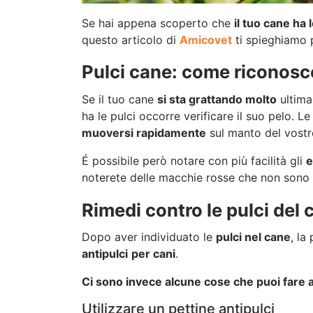
Se hai appena scoperto che
il tuo cane ha l
questo articolo di
Amicovet
ti spieghiamo
Pulci cane: come riconosc
Se il tuo cane
si sta grattando molto
ultimam
ha le pulci occorre verificare il suo pelo. L
muoversi rapidamente
sul manto del vostr
É possibile però notare con più facilità gli
e
noterete delle macchie rosse che non sono n
Rimedi contro le pulci del 
Dopo aver individuato le
pulci nel cane
, la
antipulci
per cani
.
Ci sono invece alcune cose che puoi fare a 
Utilizzare un pettine antipulci