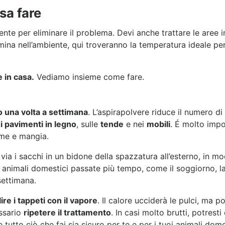
sa fare
ente per eliminare il problema. Devi anche trattare le aree i
ina nell’ambiente, qui troveranno la temperatura ideale per
e in casa.
Vediamo insieme come fare.
 una volta a settimana
. L’aspirapolvere riduce il numero d
i pavimenti in legno
, sulle
tende
e nei
mobili
. É molto impo
rme e mangia.
via i sacchi in un bidone della spazzatura all’esterno, in m
oi animali domestici passate più tempo, come il soggiorno, l
 settimana.
ire i tappeti con il vapore
. Il calore ucciderà le pulci, ma
essario
ripetere il trattamento
. In casi molto brutti, potresti
e tutto ciò che fai sia sicuro per te e per i tuoi animali dome