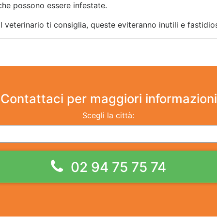
 che possono essere infestate.
l veterinario ti consiglia, queste eviteranno inutili e fastidi
Contattaci
per maggiori informazioni
Scegli la città:
02 94 75 75 74