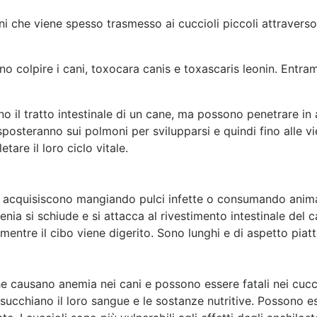
ni che viene spesso trasmesso ai cuccioli piccoli attravers
colpire i cani, toxocara canis e toxascaris leonin. Entramb
no il tratto intestinale di un cane, ma possono penetrare in
sposteranno sui polmoni per svilupparsi e quindi fino alle vi
tare il loro ciclo vitale.
ni acquisiscono mangiando pulci infette o consumando animali
tenia si schiude e si attacca al rivestimento intestinale del
i mentre il cibo viene digerito. Sono lunghi e di aspetto piatt
he causano anemia nei cani e possono essere fatali nei cuccio
 succhiano il loro sangue e le sostanze nutritive. Possono es