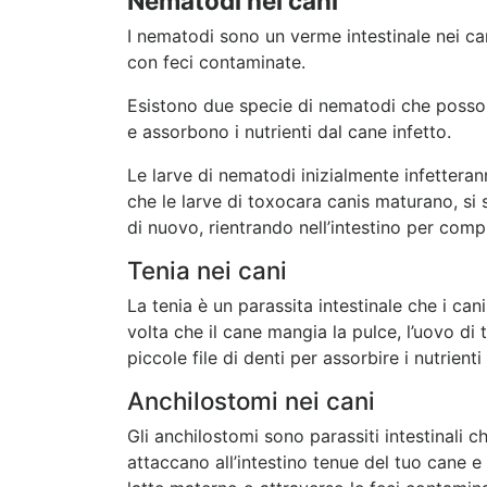
Nematodi nei cani
I nematodi sono un verme intestinale nei ca
con feci contaminate.
Esistono due specie di nematodi che possono 
e assorbono i nutrienti dal cane infetto.
Le larve di nematodi inizialmente infetteran
che le larve di toxocara canis maturano, si 
di nuovo, rientrando nell’intestino per comple
Tenia nei cani
La tenia è un parassita intestinale che i ca
volta che il cane mangia la pulce, l’uovo di 
piccole file di denti per assorbire i nutrient
Anchilostomi nei cani
Gli anchilostomi sono parassiti intestinali c
attaccano all’intestino tenue del tuo cane e