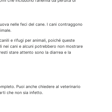
stomi che includono l’anemia da perdita di
 uova nelle feci del cane. I cani contraggono
nimale.
nili e rifugi per animali, poiché queste
li nei cani e alcuni potrebbero non mostrare
esti stare attento sono la diarrea e la
completo. Puoi anche chiedere al veterinario
ti che non sia infetto.