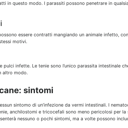
ti in questo modo. I parassiti possono penetrare in qualsias
i
 possono essere contratti mangiando un animale infetto, com
tessi motivi.
lle pulci infette. Le tenie sono l’unico parassita intestinale
n altro modo.
l cane: sintomi
ssun sintomo di un’infezione da vermi intestinali. I nemato
nie, anchilostomi e tricocefali sono meno pericolosi per la
senterà nessuno o pochi sintomi, ma a volte possono inclu