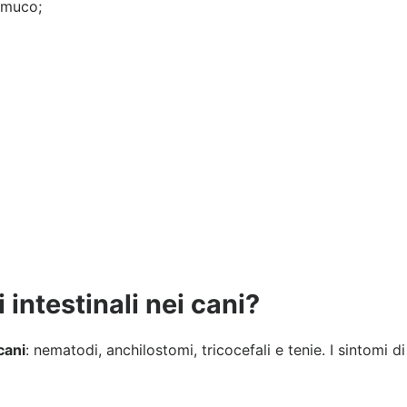
 muco;
i intestinali nei cani?
 cani
: nematodi, anchilostomi, tricocefali e tenie. I sintomi d