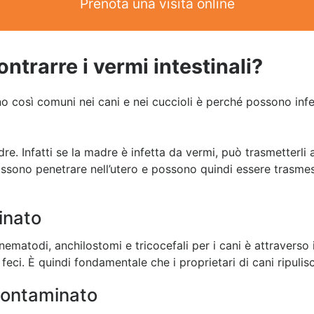
Prenota una visita online
ntrarre i vermi intestinali?
no così comuni nei cani e nei cuccioli è perché possono infet
e. Infatti se la madre è infetta da vermi, può trasmetterli ai
ossono penetrare nell’utero e possono quindi essere trasmes
inato
di nematodi, anchilostomi e tricocefali per i cani è attraverso
 feci. È quindi fondamentale che i proprietari di cani ripuli
contaminato