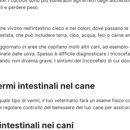
e. I cuccioli sono più vulnerabili agli effetti degli anchilo
li e perdere peso.
 che vivono nell’intestino cieco e nel colon, dove passano le
festata, che può includere terra, cibo, acqua, feci o carne a
ornato in aree che ospitano molti altri cani, ad esempio ca
ate dalle uova. Spesso è difficile diagnosticare i tricocefa
ndo non diventa grave. I sintomi del tricocefalo di cui dovr
rmi intestinali nel cane
quale tipo di vermi, il tuo veterinario farà un esame fisico 
 regolare controllo del benessere del tuo cane per assicurar
ntestinali nei cani