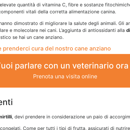
 elevate quantità di vitamina C, fibre e sostanze fitochimic
 componenti vitali della corretta alimentazione canina.
e hanno dimostrato di migliorare la salute degli animali. Gli 
lare e molecolare nei cani. L’aggiunta di antiossidanti alla
d
astico se hai un cane anziano.
prenderci cura del nostro cane anziano
uoi parlare con un veterinario ora
Prenota una visita online
enti
rtilli
, devi prendere in considerazione un paio di accorgime
 congelati. Come per tutti i tipi di frutta, assicurati di nutri