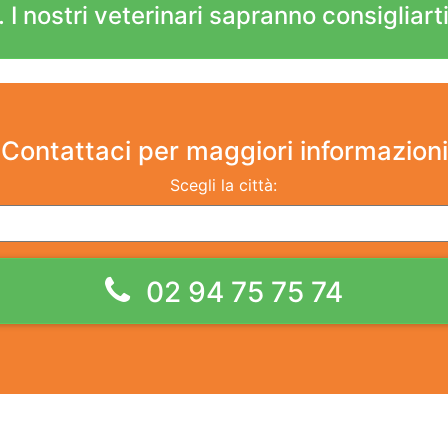
 I nostri veterinari sapranno consigliarti
Contattaci
per maggiori informazioni
Scegli la città:
02 94 75 75 74