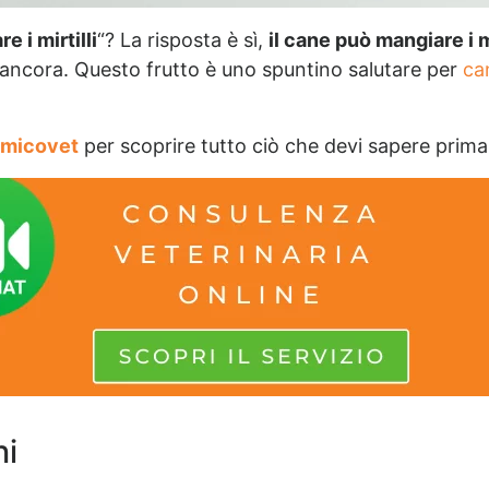
e i mirtilli
“? La risposta è sì,
il cane può mangiare i mi
ro ancora. Questo frutto è uno spuntino salutare per
can
micovet
per scoprire tutto ciò che devi sapere prima
ni