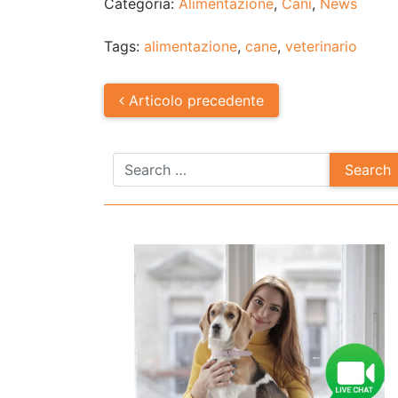
Categoria:
Alimentazione
,
Cani
,
News
Tags:
alimentazione
,
cane
,
veterinario
Post
Articolo
precedente
navigation