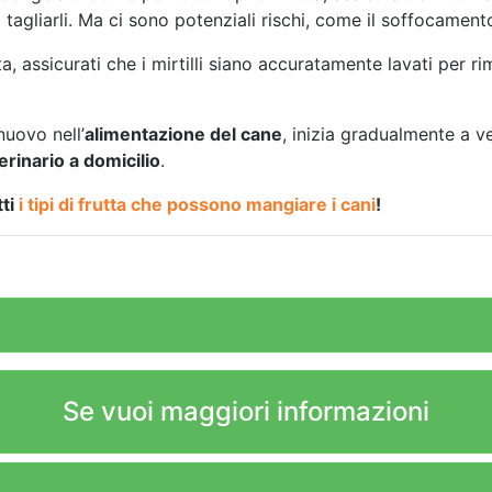
o tagliarli. Ma ci sono potenziali rischi, come il soffocament
ta, assicurati che i mirtilli siano accuratamente lavati per 
nuovo nell’
alimentazione del cane
, inizia gradualmente a v
erinario a domicilio
.
tti
i tipi di frutta che possono mangiare i cani
!
Se vuoi maggiori informazioni