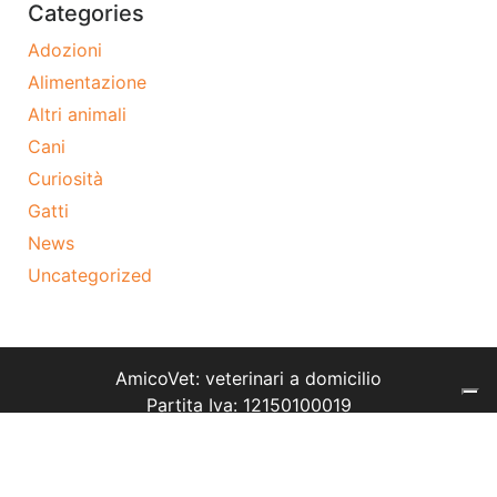
Categories
Adozioni
Alimentazione
Altri animali
Cani
Curiosità
Gatti
News
Uncategorized
AmicoVet: veterinari a domicilio
Partita Iva: 12150100019
Tel: 02 9475 7574
Termini e condizioni
Cookie policy