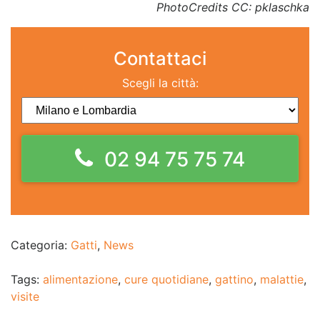
PhotoCredits CC: pklaschka
Contattaci
Scegli la città:
02 94 75 75 74
Categoria:
Gatti
,
News
Tags:
alimentazione
,
cure quotidiane
,
gattino
,
malattie
,
visite