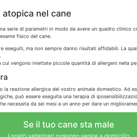
 atopica nel cane
na serie di parametri in modo da avere un quadro clinico 
 esame fisico del cane.
re eseguiti, ma non sempre danno risultati affidabili. La qu
.
 cui vengono iniettate piccole quantità di allergeni nella pe
ura
 la reazione allergic
a del vostro animale domestico. Ad es
ergiche, può essere eseguita una terapia di iposensibilizzaz
he necessita da sei mesi a un anno per dare un migliorame
Se il tuo cane sta male
I nostri veterinari possono venire a domicilio