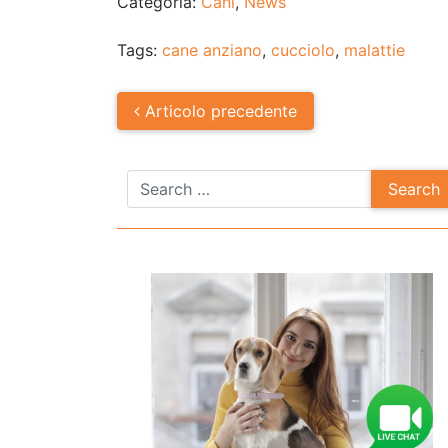
Categoria:
Cani
,
News
Tags:
cane anziano
,
cucciolo
,
malattie
Post
Articolo
precedente
navigation