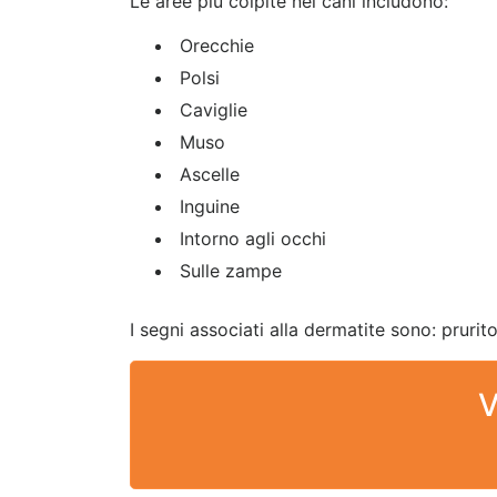
Le aree più colpite nei cani includono:
Orecchie
Polsi
Caviglie
Muso
Ascelle
Inguine
Intorno agli occhi
Sulle zampe
I segni associati alla dermatite sono: prurit
V