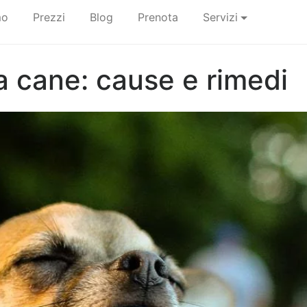
mo
Prezzi
Blog
Prenota
Servizi
a cane: cause e rimedi