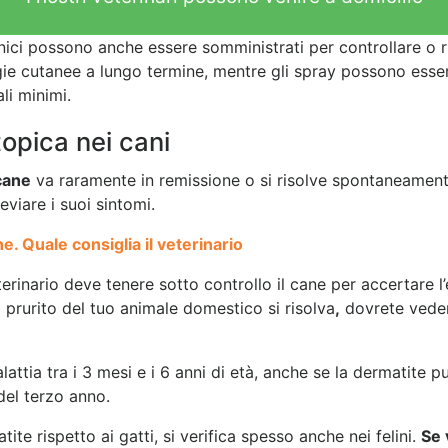
ici possono anche essere somministrati per controllare o rid
lergie cutanee a lungo termine, mentre gli spray possono esse
ali minimi.
opica nei cani
cane
va raramente in remissione o si risolve spontaneamente
viare i suoi sintomi.
 Quale consiglia il veterinario
eterinario deve tenere sotto controllo il cane per accertare l’
l prurito del tuo animale domestico si risolva
,
dovrete vedere
attia tra i 3 mesi e i 6 anni di età, anche se la dermatite 
del terzo anno.
tite rispetto ai gatti, si verifica spesso anche nei felini.
Se 