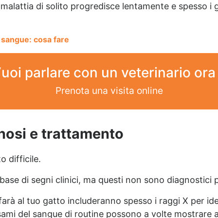
a malattia di solito progredisce lentamente e spesso i g
 sangue: cosa fare
uoi parlare con un veterinario ora
Prenota una visita online
nosi e trattamento
 difficile.
base di segni clinici, ma questi non sono diagnostici p
farà al tuo gatto includeranno spesso i raggi X per iden
sami del sangue di routine possono a volte mostrare a