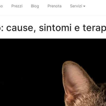
mo
Prezzi
Blog
Prenota
Servizi
: cause, sintomi e terap