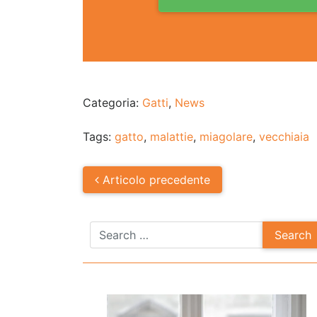
Categoria:
Gatti
,
News
Tags:
gatto
,
malattie
,
miagolare
,
vecchiaia
Post
Articolo
precedente
navigation