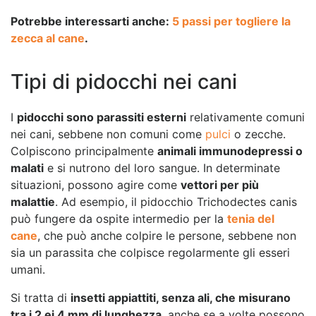
Potrebbe interessarti anche:
5 passi per togliere la
zecca al cane
.
Tipi di pidocchi nei cani
I
pidocchi sono parassiti esterni
relativamente comuni
nei cani, sebbene non comuni come
pulci
o zecche.
Colpiscono principalmente
animali immunodepressi o
malati
e si nutrono del loro sangue. In determinate
situazioni, possono agire come
vettori per più
malattie
. Ad esempio, il pidocchio Trichodectes canis
può fungere da ospite intermedio per la
tenia del
cane
, che può anche colpire le persone, sebbene non
sia un parassita che colpisce regolarmente gli esseri
umani.
Si tratta di
insetti appiattiti, senza ali, che misurano
tra i 2 ei 4 mm di lunghezza
, anche se a volte possono