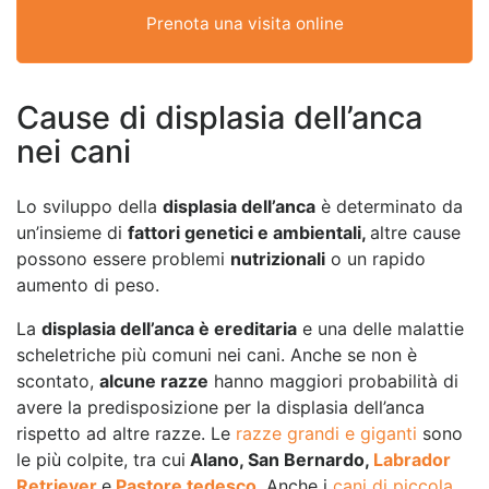
Prenota una visita online
Cause di displasia dell’anca
nei cani
Lo sviluppo della
displasia dell’anca
è determinato da
un’insieme di
fattori genetici e ambientali,
altre cause
possono essere problemi
nutrizionali
o un rapido
aumento di peso.
La
displasia dell’anca è ereditaria
e una delle malattie
scheletriche più comuni nei cani. Anche se non è
scontato,
alcune razze
hanno maggiori probabilità di
avere la predisposizione per la displasia dell’anca
rispetto ad altre razze. Le
razze grandi e giganti
sono
le più colpite, tra cui
Alano, San Bernardo,
Labrador
Retriever
e
Pastore tedesco
. Anche i
cani di piccola