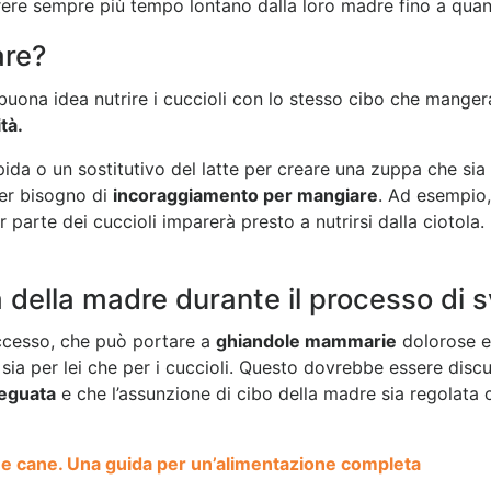
orrere sempre più tempo lontano dalla loro madre fino a q
are?
ona idea nutrire i cuccioli con lo stesso cibo che mangeran
ità.
pida o un sostitutivo del latte per creare una zuppa che sia 
ver bisogno di
incoraggiamento per mangiare
. Ad esempio,
 parte dei cuccioli imparerà presto a nutrirsi dalla ciotol
della madre durante il processo di
eccesso, che può portare a
ghiandole mammarie
dolorose e
a per lei che per i cuccioli. Questo dovrebbe essere discus
eguata
e che l’assunzione di cibo della madre sia regolata 
e cane. Una guida per un’alimentazione completa