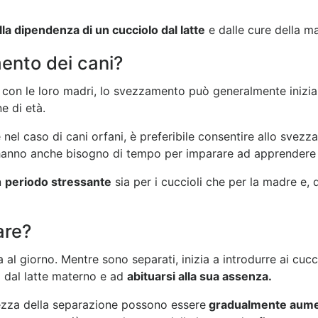
la dipendenza di un cucciolo dal latte
e dalle cure della m
ento dei cani?
no con le loro madri, lo svezzamento può generalmente iniziar
e di età.
 nel caso di cani orfani, è preferibile consentire allo svez
oli hanno anche bisogno di tempo per imparare ad apprender
n
periodo stressante
sia per i cuccioli che per la madre e,
are?
al giorno. Mentre sono separati, inizia a introdurre ai cucc
a dal latte materno e ad
abituarsi alla sua assenza.
hezza della separazione possono essere
gradualmente aume