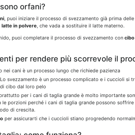
 sono orfani?
ni
, puoi iniziare il processo di svezzamento già prima dell
l
latte in polvere
, che vada a sostituire il latte materno.
 umido, puoi completare il processo di svezzamento con
cibo
enti per rendere più scorrevole il p
nei cani è un processo lungo che richiede pazienza
 Lo svezzamento è un processo complicato e i cuccioli si tr
 di cibo dal loro pelo
prattutto per i cani di taglia grande è molto importante som
 porzioni perché i cani di taglia grande possono soffrire d
do di crescita.
io
per assicurarti che i cuccioli stiano progredendo normal
taglia: come funziona?