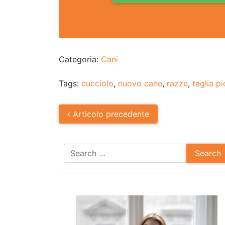
Categoria:
Cani
Tags:
cucciolo
,
nuovo cane
,
razze
,
taglia p
Post
Articolo
precedente
navigation