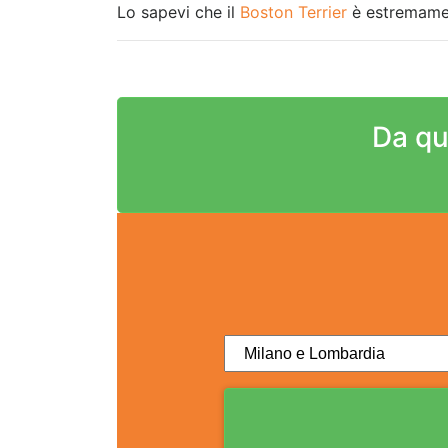
Lo sapevi che il
Boston Terrier
è estremament
Da qu