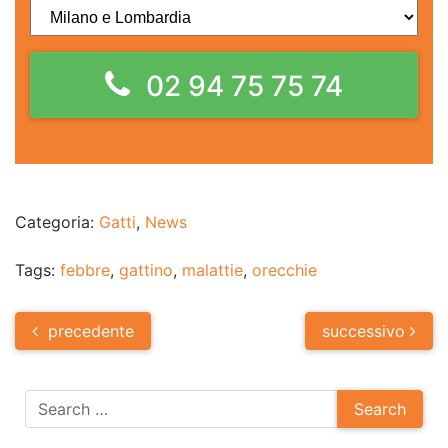
02 94 75 75 74
Categoria:
Gatti
,
News
Tags:
febbre
,
gattino
,
malattie
,
orecchie
Post
precedente
successivo
navigation