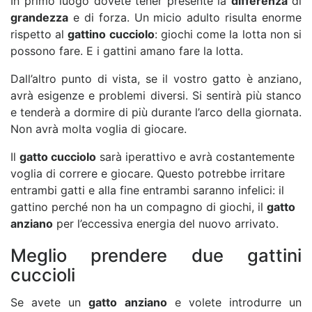
In primo luogo dovete tener presente la
differenza
di
grandezza
e di forza. Un micio adulto risulta enorme
rispetto al
gattino cucciolo
: giochi come la lotta non si
possono fare. E i gattini amano fare la lotta.
Dall’altro punto di vista, se il vostro gatto è anziano,
avrà esigenze e problemi diversi. Si sentirà più stanco
e tenderà a dormire di più durante l’arco della giornata.
Non avrà molta voglia di giocare.
Il
gatto cucciolo
sarà iperattivo e avrà costantemente
voglia di correre e giocare. Questo potrebbe irritare
entrambi gatti e alla fine entrambi saranno infelici: il
gattino perché non ha un compagno di giochi, il
gatto
anziano
per l’eccessiva energia del nuovo arrivato.
Meglio prendere due gattini
cuccioli
Se avete un
gatto anziano
e volete introdurre un