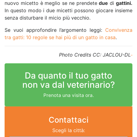
nuovo micetto è meglio se ne prendete
due
di
gattini.
In questo modo i due micetti possono giocare insieme
senza disturbare il micio più vecchio.
Se vuoi approfondire l’argomento leggi:
Convivenza
tra gatti: 10 regole se hai più di un gatto in casa
.
Photo Credits CC: JACLOU-DL
Da quanto il tuo gatto
non va dal veterinario?
Prenota una visita ora.
Contattaci
Scegli la città: