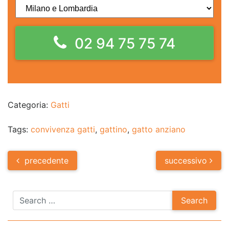
02 94 75 75 74
Categoria:
Gatti
Tags:
convivenza gatti
,
gattino
,
gatto anziano
Post
precedente
successivo
navigation