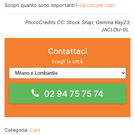
Scopri quanto sono importanti i
vaccini per cani.
PhotoCredits CC: Stock Snap; Gemma Ray23;
JACLOU-DL
Contattaci
Scegli la città:
02 94 75 75 74
Categoria:
Cani