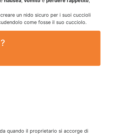
re
nausea
,
vomito
e
perdere l’appetito
,
creare un nido sicuro per i suoi cuccioli
cudendolo come fosse il suo cucciolo.
 ?
da quando il proprietario si accorge di