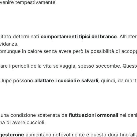
rvenire tempestivamente.
ditato determinati
comportamenti tipici del branco
. All’int
vidanza.
comunque in calore senza avere però la possibilità di accopp
are i pericoli della vita selvaggia, spesso soccombe. Ques
tre lupe possono
allattare i cuccioli e salvarli
, quindi, da mort
 una condizione scatenata da
fluttuazioni ormonali
nei can
a di avere cuccioli.
gesterone
aumentano notevolmente e questo dura fino alla fi