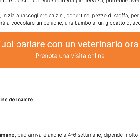
ndo e questo potrebbe renderla più nervosa, potrebbe ave
izia a raccogliere calzini, copertine, pezze di stoffa, per 
rà a coccolare un peluche, una bambola, un giocattolo, ac
uoi parlare con un veterinario ora
Prenota una visita online
fine del calore
.
timane
, può arrivare anche a 4-6 settimane, dipende molto 