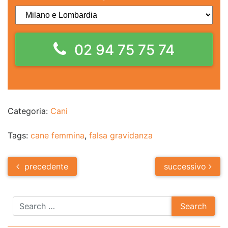
02 94 75 75 74
Categoria:
Cani
Tags:
cane femmina
,
falsa gravidanza
Post
precedente
successivo
navigation