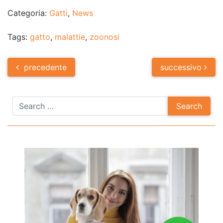
Categoria:
Gatti
,
News
Tags:
gatto
,
malattie
,
zoonosi
Post
precedente
successivo
navigation