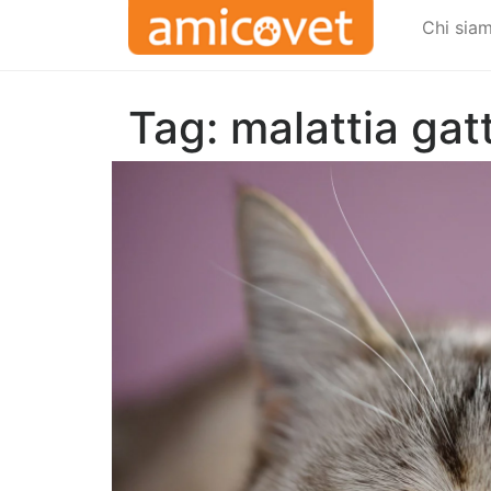
Chi sia
Tag:
malattia gat