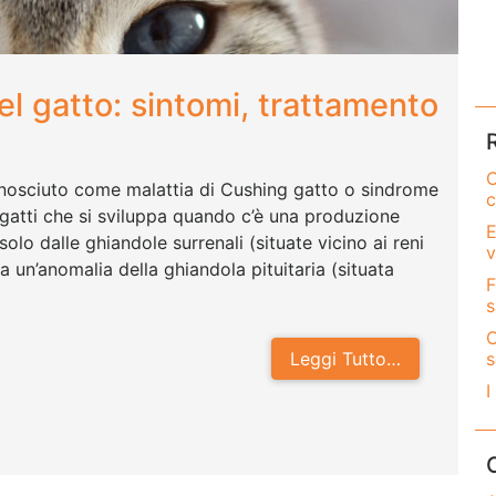
l gatto: sintomi, trattamento
C
nosciuto come malattia di Cushing gatto o sindrome
c
 gatti che si sviluppa quando c’è una produzione
E
olo dalle ghiandole surrenali (situate vicino ai reni
v
un’anomalia della ghiandola pituitaria (situata
F
s
C
s
Leggi Tutto…
I
g nel gatto: sintomi, trattamento e prognosi