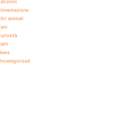
dozioni
limentazione
ltri animali
ani
uriosità
atti
News
ncategorized