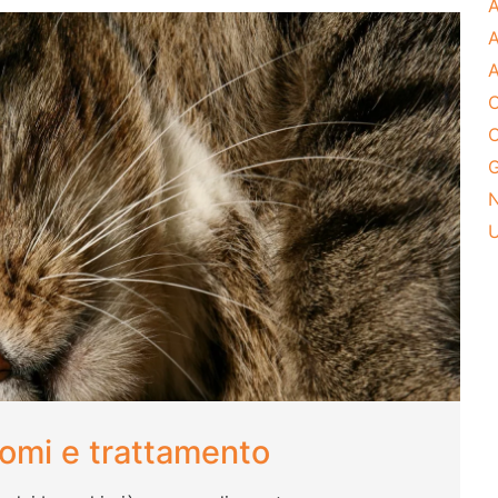
A
A
A
C
C
G
U
tomi e trattamento