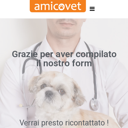
Grazie per aver compilato
il nostro form
Verrai presto ricontattato !