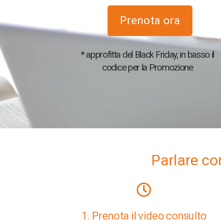
Prenota ora
* approfitta del Black Friday, in basso il
codice per la Promozione
Parlare co
1. Prenota il video consulto