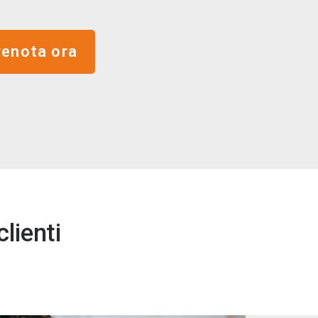
renota ora
lienti